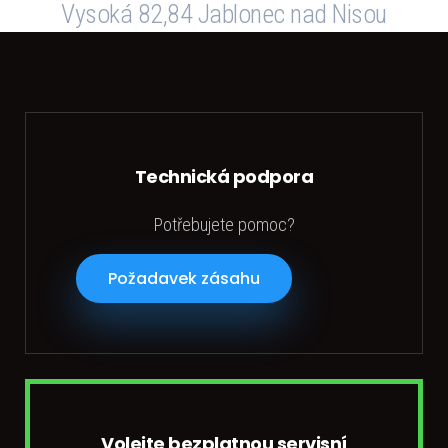
Vysoká 82,84 Jablonec nad Nisou
Technická podpora
Potřebujete pomoc?
Požadavek zásahu
Volejte bezplatnou servisní