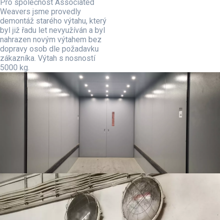
Pro společnost Associated
Weavers jsme provedly
demontáž starého výtahu, který
byl již řadu let nevyužíván a byl
nahrazen novým výtahem bez
dopravy osob dle požadavku
zákazníka. Výtah s nosností
5000 kg.