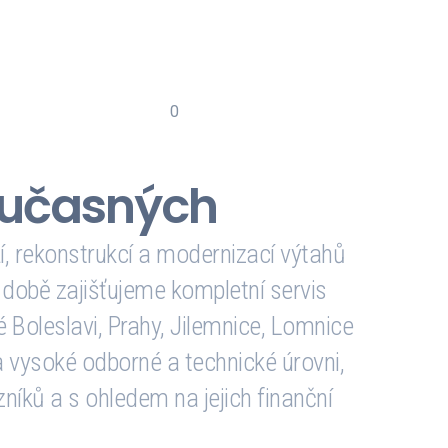
lužby a kvalitu práce naší společnosti
IS Jablonec nad Nisou.
0
lientů
odporujeme
oučasných
, rekonstrukcí a modernizací výtahů
 době zajišťujeme kompletní servis
é Boleslavi, Prahy, Jilemnice, Lomnice
na vysoké odborné a technické úrovni,
níků a s ohledem na jejich finanční