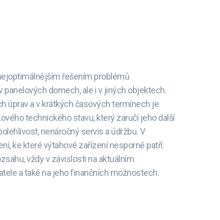
nejoptimálnějším řešením problémů
v panelových domech, ale i v jiných objektech.
ch úprav a v krátkých časových termínech je
kového technického stavu, který zaručí jeho další
lehlivost, nenáročný servis a údržbu. V
ení, ke které výtahové zařízení nesporně patří.
zsahu, vždy v závislosti na aktuálním
tele a také na jeho finančních možnostech.
ojekty
tavili naše referenční projekty, které