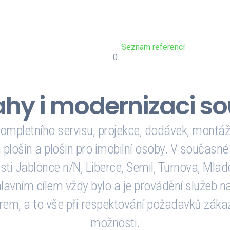
mohou osvětlit naše s
VYTSERV
Seznam referencí
0
Projektů
K
jsme realizovali
p
ahy i modernizaci s
ompletního servisu, projekce, dodávek, montáží
 plošin a plošin pro imobilní osoby. V současné
ti Jablonce n/N, Liberce, Semil, Turnova, Mlad
hlavním cílem vždy bylo a je provádění služeb 
em, a to vše při respektování požadavků zákaz
možnosti.