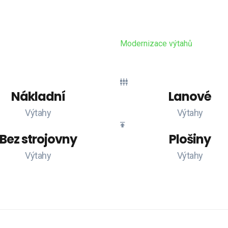
Zajišťujeme moder
 a dalších možností.
Realizujeme moderni
Modernizace výtahů
ujeme vám modely a značky výtahů, které zas
Nákladní
Lanové
Výtahy
Výtahy
Bez strojovny
Plošiny
Výtahy
Výtahy