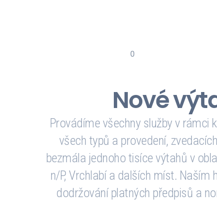
0
Spravujeme
výtahů
Nové výt
Provádíme všechny služby v rámci k
všech typů a provedení, zvedacích
bezmála jednoho tisíce výtahů v oblas
n/P, Vrchlabí a dalších míst. Naším 
dodržování platných předpisů a nor