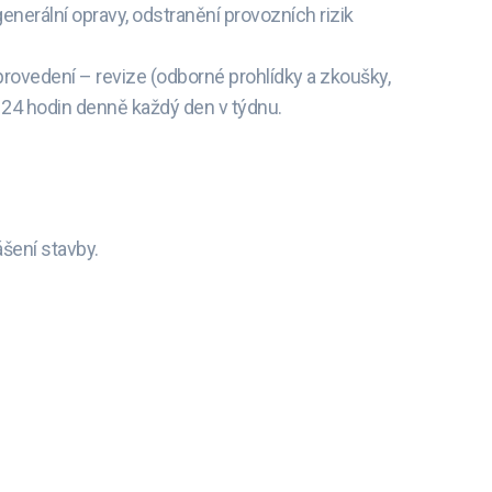
nerální opravy, odstranění provozních rizik
provedení – revize (odborné prohlídky a zkoušky,
is 24 hodin denně každý den v týdnu.
ášení stavby.