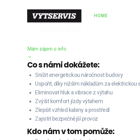
Komp
HOME
VÝTAHY
Provádíme všechny
... a výtah jezdí
rekonstrukcí a modernizací v
Mám zájem o info
Co s námi dokážete:
Snížit energetickou náročnost budovy
Uspořit, díky nižším nákladům za elektrickou 
Eliminovat hluk a vibrace z výtahu
Zvýšit komfort jízdy výtahem
Zlepšit vzhled kabiny a prostředí
Zajistit bezpečnější provoz
Kdo nám v tom pomůže: