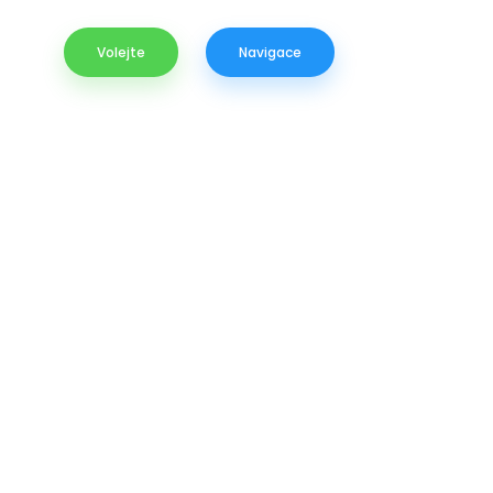
ýtahů
Volejte
Navigace
 dodávek, montáží,
 a plošin pro imobilní osoby.