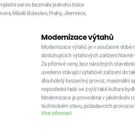
mpletní servis bezmála jednoho tisíce
nova, Mladé Boleslavi, Prahy, Jilemnice,
Modernizace výtahů
Modernizace výtahů je v současné době 
dosluhujících výtahových zařízení hlavně 
Za příznivé ceny, bez náročných stavební
uvedeno stávající výtahové zařízení do ta
dlouholetý bezpečný provoz, maximální spo
neposlední řadě se zvýší také kultura bydl
Modernizace je provedena v jakémkoliv ro
technickém stavu, požadavcích provozova
Více informací
Naše referenční pr
Rádi bychom vám předs