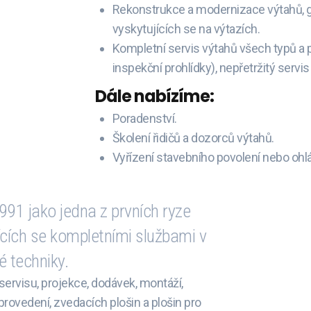
Rekonstrukce a modernizace výtahů, ge
vyskytujících se na výtazích.
Kompletní servis výtahů všech typů a 
inspekční prohlídky), nepřetržitý serv
Dále nabízíme:
Poradenství.
Školení řidičů a dozorců výtahů.
Vyřízení stavebního povolení nebo ohl
91 jako jedna z prvních ryze
cích se kompletními službami v
é techniky.
ervisu, projekce, dodávek, montáží,
rovedení, zvedacích plošin a plošin pro