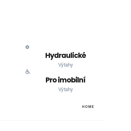
nizaci výtahů
zace výtahů dle potřeby a možností.
tupujeme.
Hydraulické
Výtahy
Pro imobilní
Výtahy