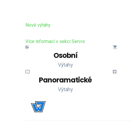
Dodáváme nové výtahy
Představení nabídky nových výtahů
Nové výtahy
Představ
Více informací v sekci Servis
Osobní
Výtahy
Panoramatické
Výtahy