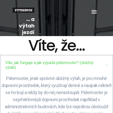
... a
výtah
jezdí
Víte, že...
Víte, jak funguje a jak vypadá páternoster? (oběžný
výtah)
Páternoster, jinak správně oběžný výtah, je pro mnohé
dopravní prostředek, který využívají denně a naopak někteří
se ho bojí a nikdy by do něj nenastoupili. Páternoster je
nejefektivnější dopravní prostředek například v
administrativních budovách, kde lze najednou obsloužit