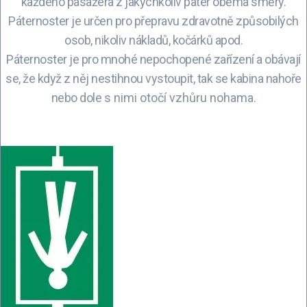
každého pasažéra z jakýchkoliv pater oběma směry.
Páternoster je určen pro přepravu zdravotně způsobilých
osob, nikoliv nákladů, kočárků apod.
Páternoster je pro mnohé nepochopené zařízení a obávají
se, že když z něj nestihnou vystoupit, tak se kabina nahoře
nebo dole
s nimi
otočí vzhůru nohama.