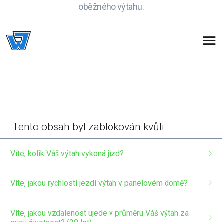
oběžného výtahu.
Víte, kolik Váš výtah vykoná jízd?
Výtah, který má 9 pater a 3 byty na patře, v průměru vykoná
Víte, jakou rychlostí jezdí výtah v panelovém domě?
za 10 let 600.000 jízd. (160 denně)
Staré výtahy jezdily rychlostí 50, nebo 70 cm za sekundu,
Víte, jakou vzdalenost ujede v průměru Váš výtah za
nové výtahy jezdí v průměru 1 metr za sekundu. (3,6 km/h)