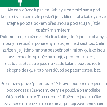
Ale není důvod k panice. Kabiny sice zmizí nad a pod
krajními stanicemi, ale postačí jen v klidu stát a kabiny se
ve
stejné poloze
bokem přesunou a pokračují v jízdě
opačným směrem.
Páternoster je složen z několika kabin, které jsou ukotveny k
nosným řetězům poháněným strojem nad šachtou. Celé
zařízení je jištěno mnoha bezpečnostními prvky, jako jsou
bezpečnostní spínače na stroji, v prostoru kladek, na
nástupištích, a dále jsou na každé kabině bezpečnostní
sklopné desky. Proto není důvod se páternosteru bát.
Proč název právě "páternoster" ? Pravděpodobně se jedná o
podobnost s růžencem, který se používá při modlitbě
Otčenáš, latinsky "Pater noster". Růženec jsou korálky
zavěšené na řetízku a připomínají princip zavěšení kabin