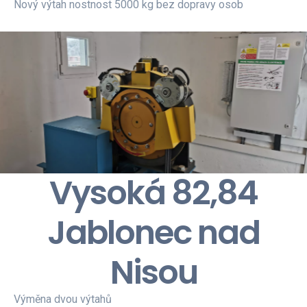
Nový výtah nostnost 5000 kg bez dopravy osob
Vysoká 82,84
Jablonec nad
Nisou
Výměna dvou výtahů