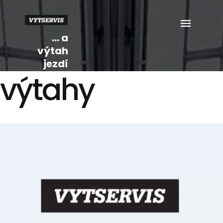
... a
výtah
jezdí
výtahy