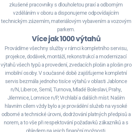
zkušené pracovníky s dlouholetou praxí a odborným
vzděláním v oboru a disponujeme odpovídajícím
technickým zázemím, materiálovým vybavením a vozovým
parkem.
Více jak 1000 výtahů
Provádíme všechny služby v rámci kompletního servisu,
projekce, dodávek, montáží, rekonstrukcí a modernizací
výtahů všech typů a provedení, zvedacích plošin a plošin pro
imobilní osoby. V současné době zajišťujeme kompletní
servis bezmála jednoho tisíce výtahů v oblasti Jablonce
n/N, Liberce, Semil, Turnova, Mladé Boleslavi, Prahy,
Jilemnice, Lomnice n/P, Vrchlabí a dalších míst. Naším
hlavním cílem vždy bylo a je provádění služeb na vysoké
odborné a technické úrovni, dodržování platných předpisů a
norem, a to vše při respektování požadavků zákazníků a s
ohledem na jejich finanční možnosti.