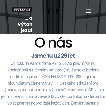
... a
výtah
jezdí
O nás
Jsme tu už 29 let
Od roku 1993 má firma VYTSERVIS právní formu
společnosti s ručeným omezeným. Jsme držitelem
certifikátu jakosti ČSN EN ISO 9001 : 2009, jsme
dlouholetým členem ČSVT – Českého sdružení pro
výtahovou techniku a Unie výtahového průmyslu ČR. Jako
jedni z prvních jsme zavedli tzv. zelenou linku, na kterou lze
volat zdarma nepřetržitě každý den. Zaměstnáváme