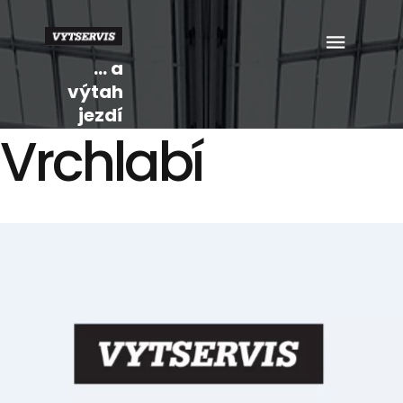
... a
výtah
jezdí
Vrchlabí