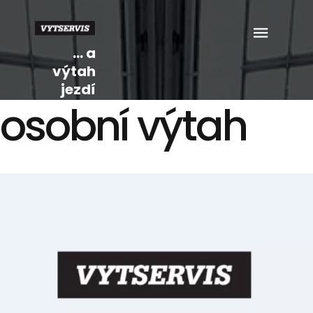
... a
výtah
jezdí
osobní výtah